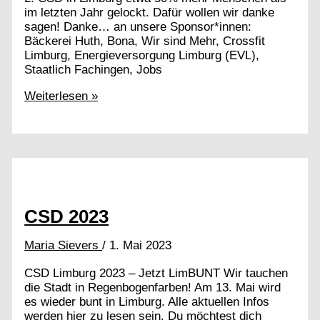
im letzten Jahr gelockt. Dafür wollen wir danke
sagen! Danke… an unsere Sponsor*innen:
Bäckerei Huth, Bona, Wir sind Mehr, Crossfit
Limburg, Energieversorgung Limburg (EVL),
Staatlich Fachingen, Jobs
DANKE!
Weiterlesen »
Das
war
der
2.
CSD
Limburg
CSD 2023
Maria Sievers
/
1. Mai 2023
CSD Limburg 2023 – Jetzt LimBUNT Wir tauchen
die Stadt in Regenbogenfarben! Am 13. Mai wird
es wieder bunt in Limburg. Alle aktuellen Infos
werden hier zu lesen sein. Du möchtest dich