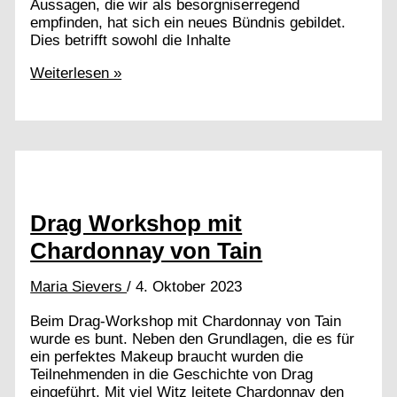
Aussagen, die wir als besorgniserregend
empfinden, hat sich ein neues Bündnis gebildet.
Dies betrifft sowohl die Inhalte
Dringender
Weiterlesen »
Appell
für
Gleichstellung
und
Vielfalt:
Forderungen
der
LSBTIQ*-
Drag Workshop mit
Gemeinschaft
Chardonnay von Tain
an
die
Hessische
Maria Sievers
/
4. Oktober 2023
Landespolitik
Beim Drag-Workshop mit Chardonnay von Tain
wurde es bunt. Neben den Grundlagen, die es für
ein perfektes Makeup braucht wurden die
Teilnehmenden in die Geschichte von Drag
eingeführt. Mit viel Witz leitete Chardonnay den