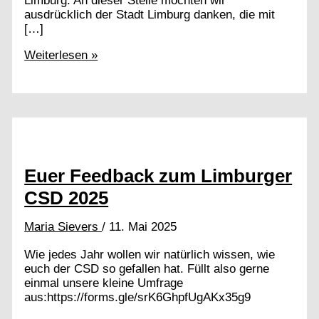
Limburg. An dieser Stelle möchten wir
ausdrücklich der Stadt Limburg danken, die mit
[…]
Das
Weiterlesen »
war
der
CSD
Limburg
2025
Euer Feedback zum Limburger
CSD 2025
Maria Sievers
/
11. Mai 2025
Wie jedes Jahr wollen wir natürlich wissen, wie
euch der CSD so gefallen hat. Füllt also gerne
einmal unsere kleine Umfrage
aus:https://forms.gle/srK6GhpfUgAKx35g9