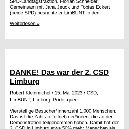
SPD-Landtagsfraktion, Florian Schneider.
Gemeinsam mit Jana Jeuck und Tobias Eckert
(beide SPD) besuchte er LimBUNT in den
Austausch
Weiterlesen »
mit
der
Landespolitik
DANKE! Das war der 2. CSD
Limburg
Robert Kleinmichel
/
15. Mai 2023
/
CSD
,
LimBUNT
,
Limburg
,
Pride
,
queer
Vierstellige Besucher*innenzahl 1.000 Menschen.
Das ist die Zahl an Teilnehmer*innen, die an der
Demonstration teilgenommen haben. Damit hat der
2. CSD in Limburg etwa 50% mehr Menschen als