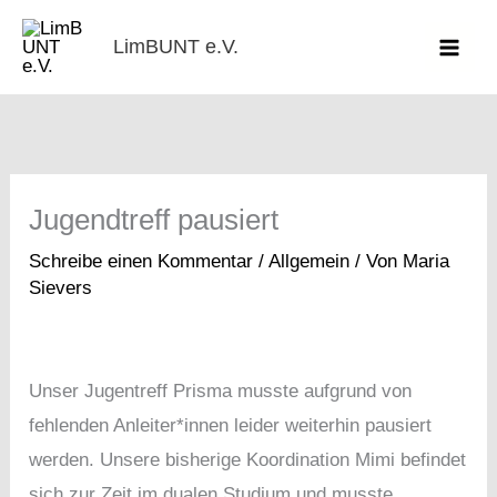
Zum
LimBUNT e.V.
Inhalt
springen
Jugendtreff pausiert
Schreibe einen Kommentar
/
Allgemein
/ Von
Maria
Sievers
Unser Jugentreff Prisma musste aufgrund von
fehlenden Anleiter*innen leider weiterhin pausiert
werden. Unsere bisherige Koordination Mimi befindet
sich zur Zeit im dualen Studium und musste